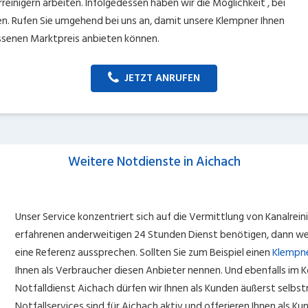
reinigern arbeiten. Infolgedessen haben wir die Möglichkeit , bei
en. Rufen Sie umgehend bei uns an, damit unsere Klempner Ihnen
ssenen Marktpreis anbieten können.
JETZT ANRUFEN
Weitere Notdienste in Aichach
Unser Service konzentriert sich auf die Vermittlung von Kanalreini
erfahrenen anderweitigen 24 Stunden Dienst benötigen, dann we
eine Referenz aussprechen. Sollten Sie zum Beispiel einen
Klempne
Ihnen als Verbraucher diesen Anbieter nennen. Und ebenfalls im 
Notfalldienst Aichach dürfen wir Ihnen als Kunden äußerst selb
Notfallservices sind für Aichach aktiv und offerieren Ihnen als Kun