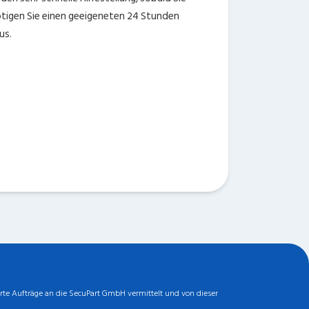
ötigen Sie einen geeigeneten 24 Stunden
us.
rte Aufträge an die SecuPart GmbH vermittelt und von dieser