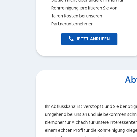
Sie sich nicht über andere Firmen für
Rohrreinigung, profitieren Sie von
fairen Kosten bei unseren
Partnerunternehmen.
JETZT ANRUFEN
Ab
Ihr Abflusskanal ist verstopft und Sie benötig
umgehend bei uns an und Sie bekommen schnel
Klempner für Aichach für unsere Interessenten
einem echten Profi für die Rohrreinigung krieg