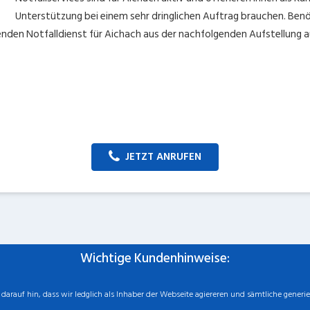
Unterstützung bei einem sehr dringlichen Auftrag brauchen. Ben
nden Notfalldienst für Aichach aus der nachfolgenden Aufstellung a
JETZT ANRUFEN
Wichtige Kundenhinweise:
rauf hin, dass wir ledglich als Inhaber der Webseite agiereren und sämtliche generie