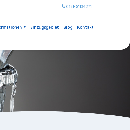
0151-61134271
ormationen
Einzugsgebiet
Blog
Kontakt