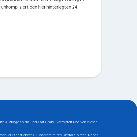
 unkompliziert den hier hinterlegten 24
rte Aufträge an die SecuPart GmbH vermittelt und von dieser
biler Dienstleister zu unserem fairen Ortstarif bieten. Neben