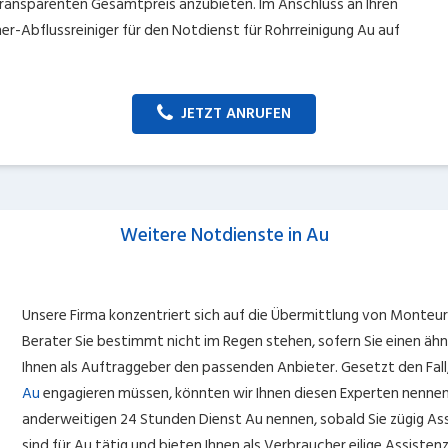
 transparenten Gesamtpreis anzubieten. Im Anschluss an Ihren
ner-Abflussreiniger für den Notdienst für Rohrreinigung Au auf
JETZT ANRUFEN
Weitere Notdienste in Au
Unsere Firma konzentriert sich auf die Übermittlung von Monteur
Berater Sie bestimmt nicht im Regen stehen, sofern Sie einen ä
Ihnen als Auftraggeber den passenden Anbieter. Gesetzt den Fall,
Au
engagieren müssen, könnten wir Ihnen diesen Experten nennen
anderweitigen 24 Stunden Dienst Au nennen, sobald Sie zügig Ass
sind für Au tätig und bieten Ihnen als Verbraucher eilige Assistenz,