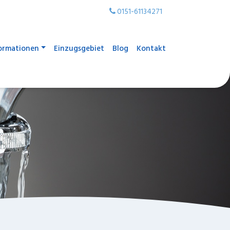
0151-61134271
ormationen
Einzugsgebiet
Blog
Kontakt