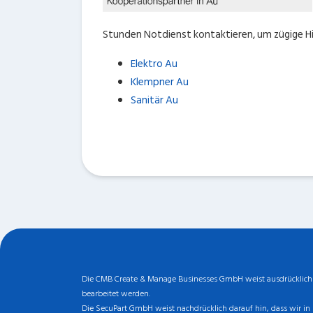
Stunden Notdienst kontaktieren, um zügige Hil
Elektro Au
Klempner Au
Sanitär Au
Die CMB Create & Manage Businesses GmbH weist ausdrücklich da
bearbeitet werden.
Die SecuPart GmbH weist nachdrücklich darauf hin, dass wir in 