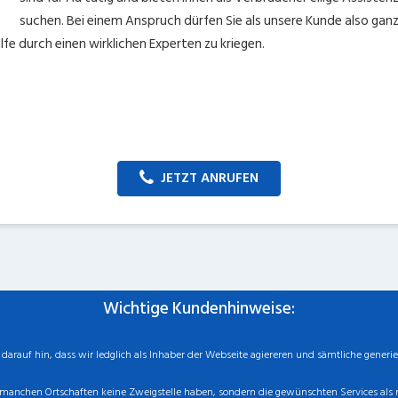
suchen. Bei einem Anspruch dürfen Sie als unsere Kunde also ganz
fe durch einen wirklichen Experten zu kriegen.
JETZT ANRUFEN
Wichtige Kundenhinweise:
rauf hin, dass wir ledglich als Inhaber der Webseite agiereren und sämtliche generie
manchen Ortschaften keine Zweigstelle haben, sondern die gewünschten Services als mo