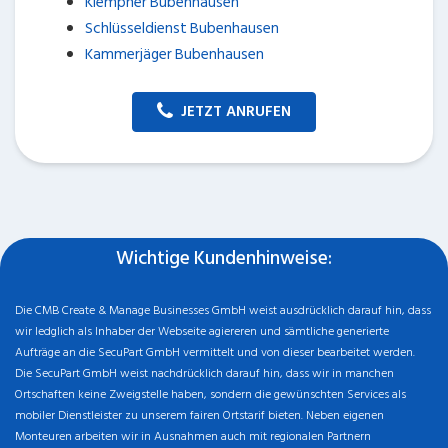
Klempner Bubenhausen
Schlüsseldienst Bubenhausen
Kammerjäger Bubenhausen
JETZT ANRUFEN
Wichtige Kundenhinweise:
Die CMB Create & Manage Businesses GmbH weist ausdrücklich darauf hin, dass
wir ledglich als Inhaber der Webseite agiereren und sämtliche generierte
Aufträge an die SecuPart GmbH vermittelt und von dieser bearbeitet werden.
Die SecuPart GmbH weist nachdrücklich darauf hin, dass wir in manchen
Ortschaften keine Zweigstelle haben, sondern die gewünschten Services als
mobiler Dienstleister zu unserem fairen Ortstarif bieten. Neben eigenen
Monteuren arbeiten wir in Ausnahmen auch mit regionalen Partnern