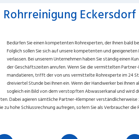
Rohrreinigung Eckersdorf
Bedürfen Sie einen kompetenten Rohrexperten, der Ihnen bald bei 
Folglich sollen Sie sich auf unsere kompetenten und geeigeneten
verlassen. Bei unserem Unternehmen haben Sie ständig einen Ku
der Geschäftszeiten anrufen. Wenn Sie die vermittelten Partner-
mandatieren, trifft der von uns vermittelte Rohrexperte im 24 S
dreiviertel Stunde bei Ihnen ein. Wenn der Handwerker bei Ihnen 
sogleich ein Bild von dem verstopften Abwasserkanal und wird d
rten. Dabei agieren sämtliche Partner-Klempner verständlicherweise z
ie zu hohe Schlussrechnung aufregen, sofern Sie als Verbraucher die