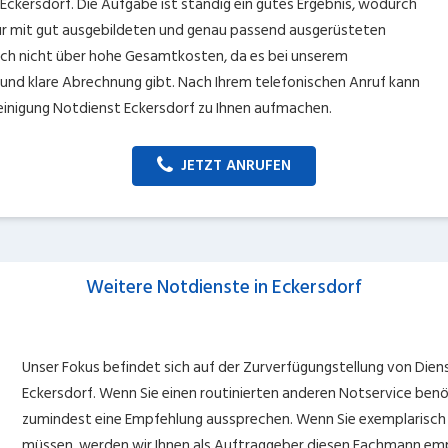
dt Eckersdorf. Die Aufgabe ist ständig ein gutes Ergebnis, wodurch
nur mit gut ausgebildeten und genau passend ausgerüsteten
ch nicht über hohe Gesamtkosten, da es bei unserem
und klare Abrechnung gibt. Nach Ihrem telefonischen Anruf kann
reinigung Notdienst Eckersdorf zu Ihnen aufmachen.
JETZT ANRUFEN
Weitere Notdienste in Eckersdorf
Unser Fokus befindet sich auf der Zurverfügungstellung von Dienst
Eckersdorf. Wenn Sie einen routinierten anderen Notservice benö
zumindest eine Empfehlung aussprechen. Wenn Sie exemplarisch
müssen, werden wir Ihnen als Auftraggeber diesen Fachmann emp