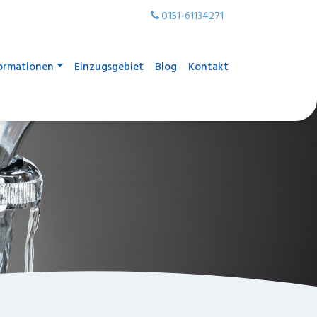
0151-61134271
ormationen
Einzugsgebiet
Blog
Kontakt