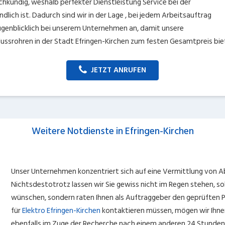
hkundig, weshalb perfekter Dienstleistung Service bei der
dlich ist. Dadurch sind wir in der Lage , bei jedem Arbeitsauftrag
augenblicklich bei unserem Unternehmen an, damit unsere
lussrohren in der Stadt Efringen-Kirchen zum festen Gesamtpreis bi
JETZT ANRUFEN
Weitere Notdienste in Efringen-Kirchen
Unser Unternehmen konzentriert sich auf eine Vermittlung von Abf
Nichtsdestotrotz lassen wir Sie gewiss nicht im Regen stehen, s
wünschen, sondern raten Ihnen als Auftraggeber den geprüften Par
für
Elektro Efringen-Kirchen
kontaktieren müssen, mögen wir Ihne
ebenfalls im Zuge der Recherche nach einem anderen 24 Stunden 