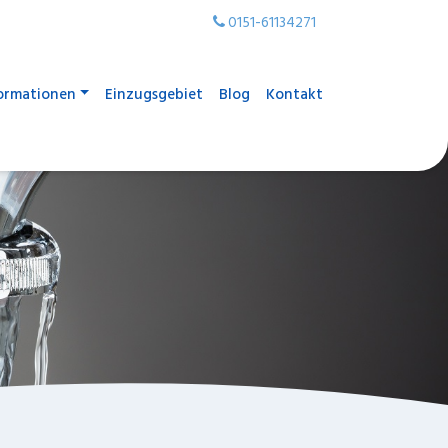
0151-61134271
ormationen
Einzugsgebiet
Blog
Kontakt