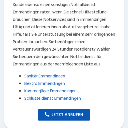
JETZT ANRUFEN
Wichtige Kundenhinweise:
Die CMB Create & Manage Businesses GmbH weist ausdrücklich darauf hin, dass
wir ledglich als Inhaber der Webseite agiereren und sämtliche generierte
Aufträge an die SecuPart GmbH vermittelt und von dieser bearbeitet werden.
Die SecuPart GmbH weist nachdrücklich darauf hin, dass wir in manchen
Ortschaften keine Zweigstelle haben, sondern die gewünschten Services als
mobiler Dienstleister zu unserem fairen Ortstarif bieten. Neben eigenen
Monteuren arbeiten wir in Ausnahmen auch mit regionalen Partnern
zusammen, an die wir den Auftrag dann weiter vermitteln. Im Falle eines
vermittelten Auftrages können wir nicht für die Schnelligkeit, Qualität und Preise
der Fremdfirmen haften. Haftungsansprüche sind direkt gegenüber der