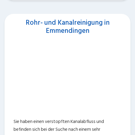
Rohr- und Kanalreinigung in
Emmendingen
Sie haben einen verstopften Kanalabfluss und
befinden sich bei der Suche nach einem sehr
erfahrenen Abflussexperten für Emmendingen?
Arrangieren Sie direkt einen Einsatztermin mit einem
der Rohrreiniger nahe Emmendingen, wie auch lassen
Sie Ihr Dilemma blitzschnell, und kompetent beheben.
Üblicherwiese wollen wir unseren Kunden von einem
Tag einen Vor Ort Termin mit einem Experten für
Emmendingen vermitteln. Erzürnen Sie sich absolut