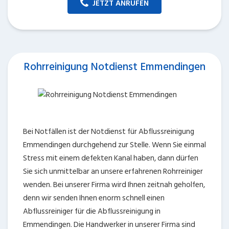
Bei Notfällen ist der Notdienst für Abflussreinigung
Emmendingen durchgehend zur Stelle. Wenn Sie einmal
Stress mit einem defekten Kanal haben, dann dürfen
Sie sich unmittelbar an unsere erfahrenen Rohrreiniger
wenden. Bei unserer Firma wird Ihnen zeitnah geholfen,
denn wir senden Ihnen enorm schnell einen
Abflussreiniger für die Abflussreinigung in
Emmendingen. Die Handwerker in unserer Firma sind
ziemlich erfahren, wodurch ausgezeichneter Service
bei der Reinigung von Abflüssen in Emmendingen
selbstverständlich ist.So können wir Ihnen verlässlich
eine sehr schnelle und ordentliche Rohrreinigung zum
angemessenen Endpreis anbieten. Bei unseren Profis
erhalten Sie schnelle Assistenz vom Notdienst für
Rohrreinigung in Emmendingen, vereinbaren Sie also