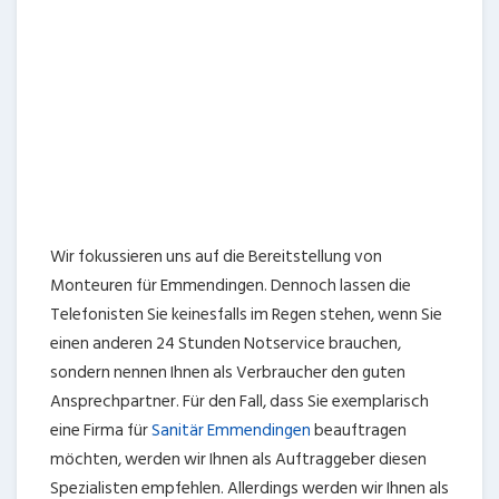
Ansprechpartner. Für den Fall, dass Sie exemplarisch
eine Firma für
Sanitär Emmendingen
beauftragen
möchten, werden wir Ihnen als Auftraggeber diesen
Spezialisten empfehlen. Allerdings werden wir Ihnen als
Kunde ebenso einen sonstigen Notfalldienst
Emmendingen raten, wenn Sie schnell Hilfestellung
brauchen. Diese Notservices sind in Emmendingen
tätig und offerieren Ihnen als Auftraggeber zeitnahe
Hilfe, falls Sie Unterstützung bei einem sehr dringenden
Problem brauchen. Sie benötigen einen
vertrauenswürdigen 24 Stunden Notdienst? Wählen
Sie bequem den gewünschten Notfalldienst für
Emmendingen aus der nachfolgenden Liste aus.
Sanitär Emmendingen
Elektro Emmendingen
Kammerjäger Emmendingen
Schlüsseldienst Emmendingen