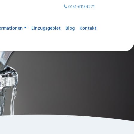
0151-61134271
ormationen
Einzugsgebiet
Blog
Kontakt