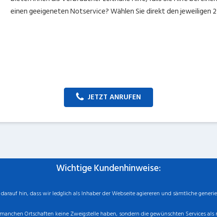
einen geeigeneten Notservice? Wählen Sie direkt den jeweiligen 
JETZT ANRUFEN
Wichtige Kundenhinweise:
rauf hin, dass wir ledglich als Inhaber der Webseite agiereren und sämtliche generie
manchen Ortschaften keine Zweigstelle haben, sondern die gewünschten Services als mo