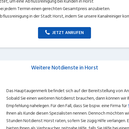
tet, um eine Abflussreinigung bei Kunden in Horst
bei jedem Termin einen gerechten Gesamtpreis anzubieten.
bflussreinigung in der Stadt Horst, indem Sie unsere Kanalreiniger k
JETZT ANRUFEN
Weitere Notdienste in Horst
Das Hauptaugenmerk befindet sich auf der Bereitstellung von Anbi
Sobald Sie einen weiteren Notdienst brauchen, dann können wir 
Empfehlung nahelegen. Für den Fall, dass Sie bspw. eine Firma für
Ihnen als Kunde diesen Spezialisten nennen. Dennoch möchten wir
Stunden Notdienst Horst raten, sofern Sie zügig Hilfe verlangen. 
bieten Ihnen als Verbraucher zeitnahe Hilfe, falls Sie Hilfe bei e