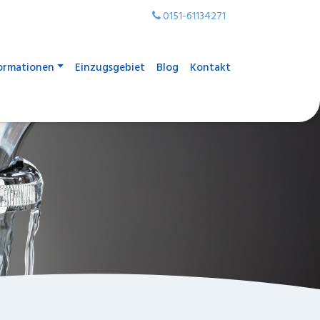
0151-61134271
ormationen
Einzugsgebiet
Blog
Kontakt