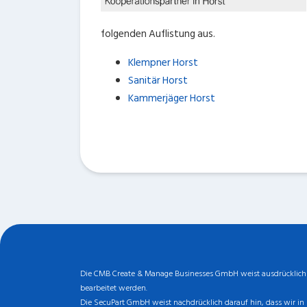
folgenden Auflistung aus.
Klempner Horst
Sanitär Horst
Kammerjäger Horst
Die CMB Create & Manage Businesses GmbH weist ausdrücklich da
bearbeitet werden.
Die SecuPart GmbH weist nachdrücklich darauf hin, dass wir in 