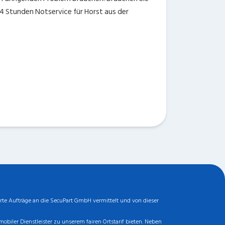
24 Stunden Notservice für Horst aus der
rte Aufträge an die SecuPart GmbH vermittelt und von dieser
biler Dienstleister zu unserem fairen Ortstarif bieten. Neben