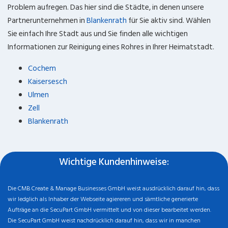
Problem aufregen. Das hier sind die Städte, in denen unsere
Partnerunternehmen in
Blankenrath
für Sie aktiv sind. Wählen
Sie einfach Ihre Stadt aus und Sie finden alle wichtigen
Informationen zur Reinigung eines Rohres in Ihrer Heimatstadt.
Cochem
Kaisersesch
Ulmen
Zell
Blankenrath
Wichtige Kundenhinweise:
Die CMB Create & Manage Businesses GmbH weist ausdrücklich darauf hin, dass
wir ledglich als Inhaber der Webseite agiereren und sämtliche generierte
Aufträge an die SecuPart GmbH vermittelt und von dieser bearbeitet werden.
Die SecuPart GmbH weist nachdrücklich darauf hin, dass wir in manchen