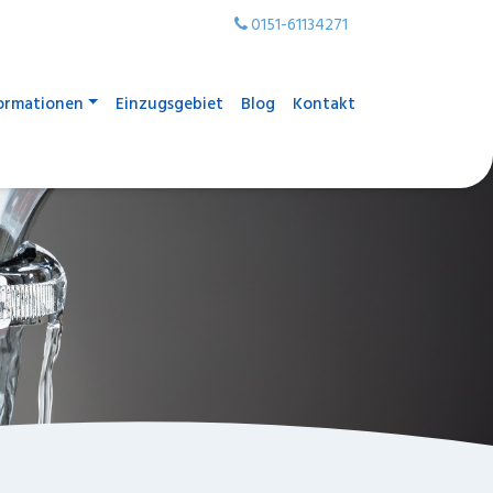
0151-61134271
ormationen
Einzugsgebiet
Blog
Kontakt