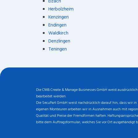
Elzach
Herbolzheim
Kenzingen
Endingen
Waldkirch
Denzlingen
Teningen
Die CMB Create & Manage Businesses GmbH weist ausdrücklich da
bearbeitet werden.
Die SecuPart GmbH weist nachdrücklich darauf hin, dass wir in 
eigenen Monteuren arbeiten wir in Ausnahmen auch mit regionale
Qualität und Preise der Fremdfirmen haften. Haftungsansprüche 
bitte dem Auftragsformular, welches Sie vor Ort ausgehändigt