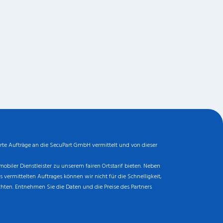
rte Aufträge an die SecuPart GmbH vermittelt und von dieser
biler Dienstleister zu unserem fairen Ortstarif bieten. Neben
ermittelten Auftrages können wir nicht für die Schnelligkeit,
chten. Entnehmen Sie die Daten und die Preise des Partners