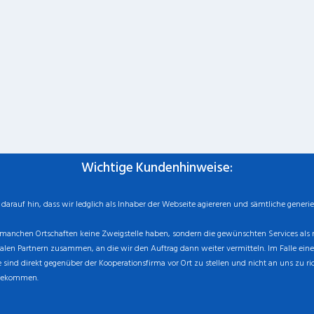
Wichtige Kundenhinweise:
rauf hin, dass wir ledglich als Inhaber der Webseite agiereren und sämtliche generie
manchen Ortschaften keine Zweigstelle haben, sondern die gewünschten Services als mo
n Partnern zusammen, an die wir den Auftrag dann weiter vermitteln. Im Falle eines v
sind direkt gegenüber der Kooperationsfirma vor Ort zu stellen und nicht an uns zu ri
 bekommen.