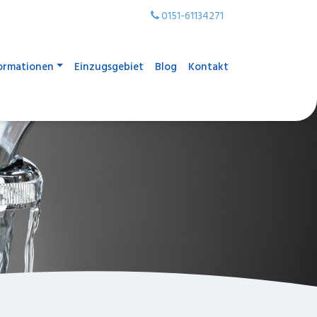
0151-61134271
ormationen
Einzugsgebiet
Blog
Kontakt