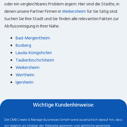
oder ein vergleichbares Problem ärgern. Hier sind die Städte, in
denen unsere Partner Firmen in
Weikersheim
für Sie tätig sind.
Suchen Sie Ihre Stadt und Sie finden alle relevanten Fakten zur
Abflussreinigung in Ihrer Nähe.
Bad-Mergentheim
Boxberg
Lauda-Königshofen
Tauberbischofsheim
Weikersheim
Wertheim
Igersheim
Wichtige Kundenhinweise:
Die CMB Create & Manage Businesses GmbH weist ausdrücklich darauf hin, dass
wir ledglich als Inhaber der Webseite agiereren und sämtliche generierte