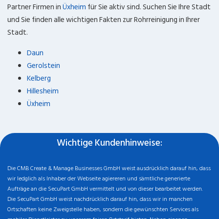
Partner Firmen in
Üxheim
für Sie aktiv sind. Suchen Sie Ihre Stadt
und Sie finden alle wichtigen Fakten zur Rohrreinigung in Ihrer
Stadt.
Daun
Gerolstein
Kelberg
Hillesheim
Üxheim
Wichtige Kundenhinweise:
Die CMB Create & Manage Businesses GmbH weist ausdrücklich darauf hin, dass
wir ledglich als Inhaber der Webseite agiereren und sämtliche generierte
Aufträge an die SecuPart GmbH vermittelt und von dieser bearbeitet werden.
Die SecuPart GmbH weist nachdrücklich darauf hin, dass wir in manchen
Ortschaften keine Zweigstelle haben, sondern die gewünschten Services als