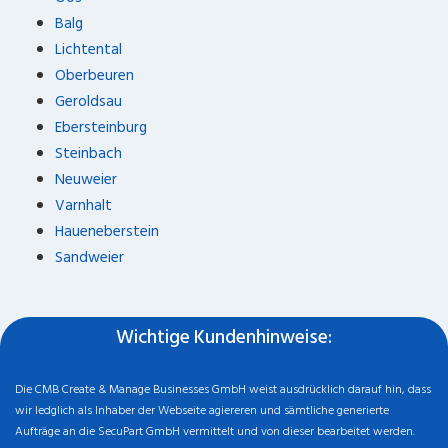
Balg
Lichtental
Oberbeuren
Geroldsau
Ebersteinburg
Steinbach
Neuweier
Varnhalt
Haueneberstein
Sandweier
Wichtige Kundenhinweise:
Die CMB Create & Manage Businesses GmbH weist ausdrücklich darauf hin, dass
wir ledglich als Inhaber der Webseite agiereren und sämtliche generierte
Aufträge an die SecuPart GmbH vermittelt und von dieser bearbeitet werden.