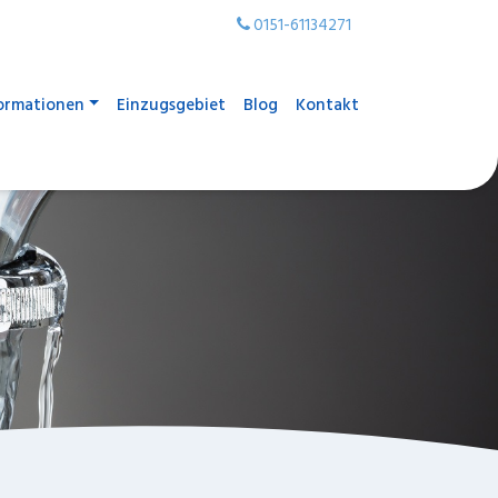
0151-61134271
ormationen
Einzugsgebiet
Blog
Kontakt