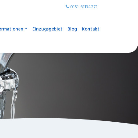
0151-61134271
ormationen
Einzugsgebiet
Blog
Kontakt