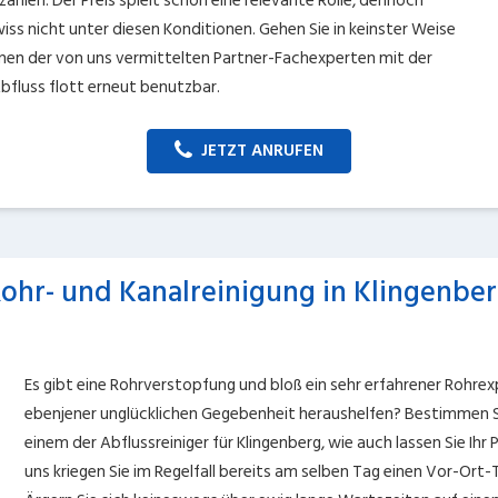
zahlen. Der Preis spielt schon eine relevante Rolle, dennoch
iss nicht unter diesen Konditionen. Gehen Sie in keinster Weise
 einen der von uns vermittelten Partner-Fachexperten mit der
Abfluss flott erneut benutzbar.
JETZT ANRUFEN
ohr- und Kanalreinigung in Klingenbe
Es gibt eine Rohrverstopfung und bloß ein sehr erfahrener Rohrex
ebenjener unglücklichen Gegebenheit heraushelfen? Bestimmen S
einem der Abflussreiniger für Klingenberg, wie auch lassen Sie Ihr
uns kriegen Sie im Regelfall bereits am selben Tag einen Vor-Ort-