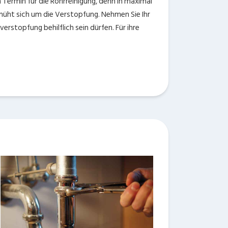
 Termin für die Rohrreinigung, denn in maximal
emüht sich um die Verstopfung. Nehmen Sie Ihr
rstopfung behilflich sein dürfen. Für ihre