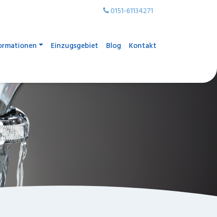
0151-61134271
ormationen
Einzugsgebiet
Blog
Kontakt