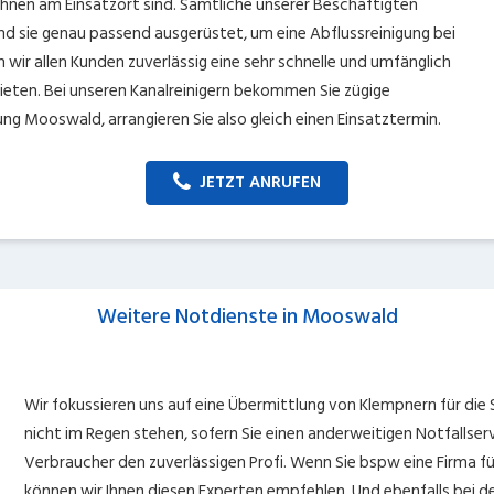
Ihnen am Einsatzort sind. Sämtliche unserer Beschäftigten
nd sie genau passend ausgerüstet, um eine Abflussreinigung bei
ir allen Kunden zuverlässig eine sehr schnelle und umfänglich
ieten. Bei unseren Kanalreinigern bekommen Sie zügige
g Mooswald, arrangieren Sie also gleich einen Einsatztermin.
JETZT ANRUFEN
Weitere Notdienste in Mooswald
Wir fokussieren uns auf eine Übermittlung von Klempnern für die
nicht im Regen stehen, sofern Sie einen anderweitigen Notfallser
Verbraucher den zuverlässigen Profi. Wenn Sie bspw eine Firma f
können wir Ihnen diesen Experten empfehlen. Und ebenfalls bei 