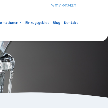
0151-61134271
ormationen
Einzugsgebiet
Blog
Kontakt