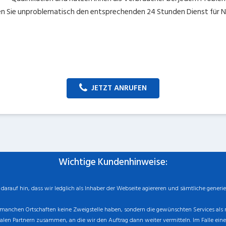
n Sie unproblematisch den entsprechenden 24 Stunden Dienst für Ne
JETZT ANRUFEN
Wichtige Kundenhinweise:
rauf hin, dass wir ledglich als Inhaber der Webseite agiereren und sämtliche generie
manchen Ortschaften keine Zweigstelle haben, sondern die gewünschten Services als mo
n Partnern zusammen, an die wir den Auftrag dann weiter vermitteln. Im Falle eines v