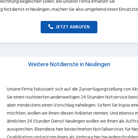
e Rechnung begleichen sollen. Bei unserer Firma erhalten Sie
g Notdienst in Neulingen, machen Sie also umgehend einen Einsatzte
JETZT ANRUFEN
Weitere Notdienste in Neulingen
Unsere Firma fokussiert sich auf die Zurverfügungstellung von Ab
Sie einen routinierten anderweitigen 24 Stunden Notservice benö
aber mindestens einen Vorschlag nahelegen. Sofern Sie bspw ei
möchten, wollen wir Ihnen diesen Anbieter nennen. Und ebenso 
ähnlichen 24 Stunden Dienst Neulingen wollen wir Ihnen als Auf
aussprechen. Ebendiese hier bezeichneten Notfallservices für N
Qualifikation und nützen Ihnen als Verbraucher bei jedem Problem