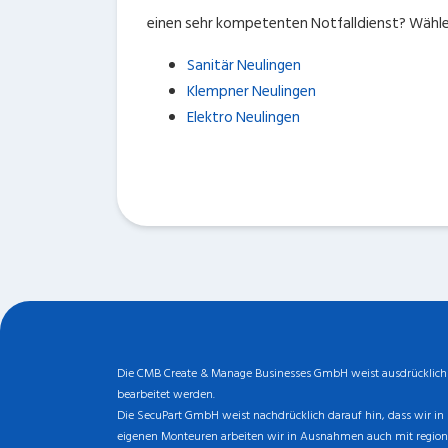
einen sehr kompetenten Notfalldienst? Wähle
Sanitär Neulingen
Klempner Neulingen
Elektro Neulingen
Die CMB Create & Manage Businesses GmbH weist ausdrücklich da
bearbeitet werden.
Die SecuPart GmbH weist nachdrücklich darauf hin, dass wir in 
eigenen Monteuren arbeiten wir in Ausnahmen auch mit regionale