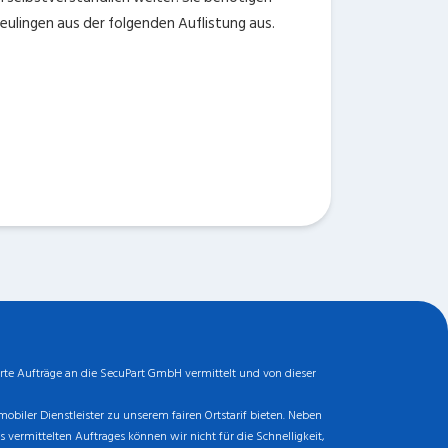
ulingen aus der folgenden Auflistung aus.
rte Aufträge an die SecuPart GmbH vermittelt und von dieser
biler Dienstleister zu unserem fairen Ortstarif bieten. Neben
ermittelten Auftrages können wir nicht für die Schnelligkeit,