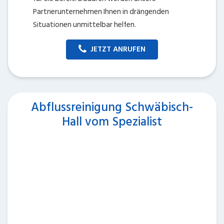
Partnerunternehmen Ihnen in drängenden
Situationen unmittelbar helfen.
JETZT ANRUFEN
Abflussreinigung Schwäbisch-
Hall vom Spezialist
Ihr Abfluss ist verschlossen und Sie benötigen eine
Abflussreinigung vom Spezialist in Schwäbisch-Hall?
Rufen Sie geradewegs bei uns an und Sie ergattern