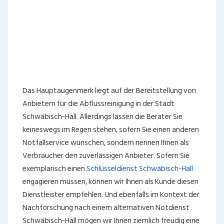
engagieren müssen, können wir Ihnen als Kunde diesen
Dienstleister empfehlen. Und ebenfalls im Kontext der
Nachforschung nach einem alternativen Notdienst
Schwäbisch-Hall mögen wir Ihnen ziemlich freudig eine
Weiterempfehlung nennen. Diese Notdienste sind für
Schwäbisch-Hall tätig und bieten Ihnen als Kunden
zügige Unterstützung, falls Sie Hilfe bei einem äußerst
dringlichen Problem suchen. Bei einem Bedürfnis
sollten Sie als unsere Kunde also ganz einfach den hier
hinterlegten Notdienst kontaktieren, um sehr kurze
Hilfe durch einen versierten Sachkundigen zu
bekommen.
Schlüsseldienst Schwäbisch-Hall
Elektro Schwäbisch-Hall
Kammerjäger Schwäbisch-Hall
Sanitär Schwäbisch-Hall