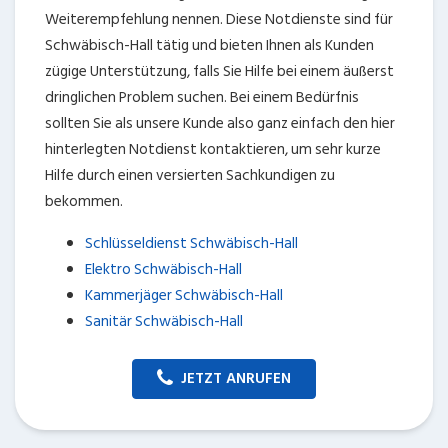
JETZT ANRUFEN
Wichtige Kundenhinweise:
Die CMB Create & Manage Businesses GmbH weist ausdrücklich darauf hin, dass
wir ledglich als Inhaber der Webseite agiereren und sämtliche generierte
Aufträge an die SecuPart GmbH vermittelt und von dieser bearbeitet werden.
Die SecuPart GmbH weist nachdrücklich darauf hin, dass wir in manchen
Ortschaften keine Zweigstelle haben, sondern die gewünschten Services als
mobiler Dienstleister zu unserem fairen Ortstarif bieten. Neben eigenen
Monteuren arbeiten wir in Ausnahmen auch mit regionalen Partnern
zusammen, an die wir den Auftrag dann weiter vermitteln. Im Falle eines
vermittelten Auftrages können wir nicht für die Schnelligkeit, Qualität und Preise
der Fremdfirmen haften. Haftungsansprüche sind direkt gegenüber der
Kooperationsfirma vor Ort zu stellen und nicht an uns zu richten. Entnehmen Sie