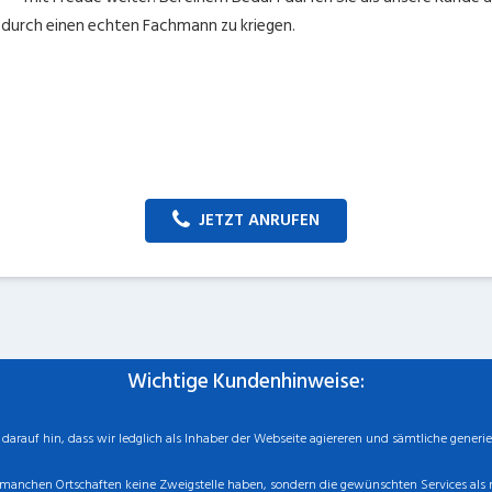
 durch einen echten Fachmann zu kriegen.
JETZT ANRUFEN
Wichtige Kundenhinweise:
rauf hin, dass wir ledglich als Inhaber der Webseite agiereren und sämtliche generie
manchen Ortschaften keine Zweigstelle haben, sondern die gewünschten Services als mo