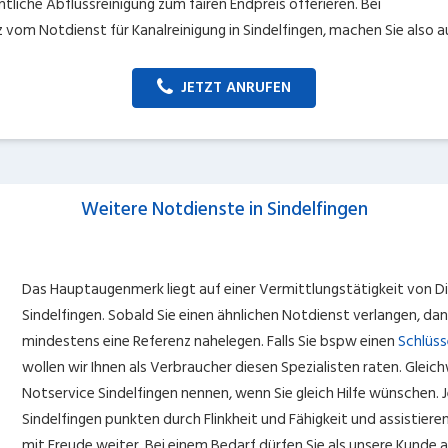
ntliche Abflussreinigung zum fairen Endpreis offerieren. Bei
z vom Notdienst für Kanalreinigung in Sindelfingen, machen Sie also a
JETZT ANRUFEN
Weitere Notdienste in Sindelfingen
Das Hauptaugenmerk liegt auf einer Vermittlungstätigkeit von Die
Sindelfingen. Sobald Sie einen ähnlichen Notdienst verlangen, dan
mindestens eine Referenz nahelegen. Falls Sie bspw einen
Schlüss
wollen wir Ihnen als Verbraucher diesen Spezialisten raten. Glei
Notservice Sindelfingen nennen, wenn Sie gleich Hilfe wünschen. 
Sindelfingen punkten durch Flinkheit und Fähigkeit und assistier
mit Freude weiter. Bei einem Bedarf dürfen Sie als unsere Kunde a