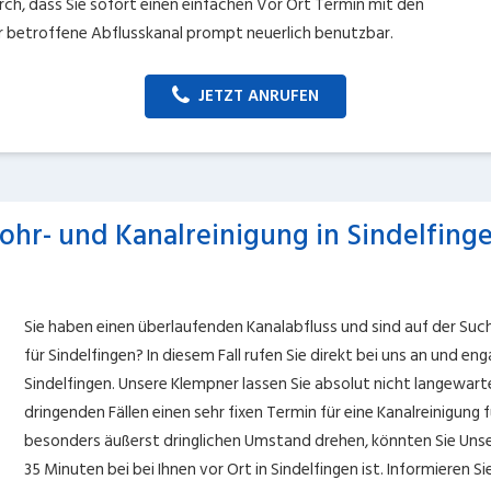
ch, dass Sie sofort einen einfachen Vor Ort Termin mit den
r betroffene Abflusskanal prompt neuerlich benutzbar.
JETZT ANRUFEN
ohr- und Kanalreinigung in Sindelfing
Sie haben einen überlaufenden Kanalabfluss und sind auf der S
für Sindelfingen? In diesem Fall rufen Sie direkt bei uns an und e
Sindelfingen. Unsere Klempner lassen Sie absolut nicht langewar
dringenden Fällen einen sehr fixen Termin für eine Kanalreinigung f
besonders äußerst dringlichen Umstand drehen, könnten Sie Unser
35 Minuten bei bei Ihnen vor Ort in Sindelfingen ist. Informieren 