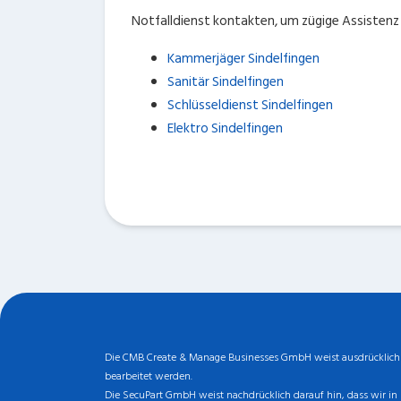
Notfalldienst kontakten, um zügige Assistenz
Kammerjäger Sindelfingen
Sanitär Sindelfingen
Schlüsseldienst Sindelfingen
Elektro Sindelfingen
Die CMB Create & Manage Businesses GmbH weist ausdrücklich da
bearbeitet werden.
Die SecuPart GmbH weist nachdrücklich darauf hin, dass wir in 