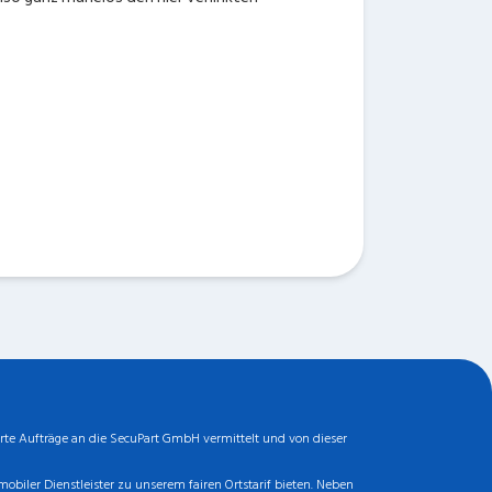
rte Aufträge an die SecuPart GmbH vermittelt und von dieser
biler Dienstleister zu unserem fairen Ortstarif bieten. Neben