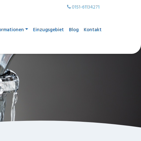
0151-61134271
ormationen
Einzugsgebiet
Blog
Kontakt