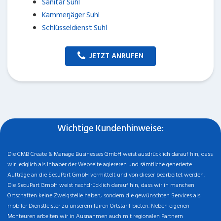
Sanitär Suhl
Kammerjäger Suhl
Schlüsseldienst Suhl
JETZT ANRUFEN
Wichtige Kundenhinweise:
Die CMB Create & Manage Businesses GmbH weist ausdrücklich darauf hin, dass
wir ledglich als Inhaber der Webseite agiereren und sämtliche generierte
Aufträge an die SecuPart GmbH vermittelt und von dieser bearbeitet werden.
Die SecuPart GmbH weist nachdrücklich darauf hin, dass wir in manchen
Ortschaften keine Zweigstelle haben, sondern die gewünschten Services als
mobiler Dienstleister zu unserem fairen Ortstarif bieten. Neben eigenen
Monteuren arbeiten wir in Ausnahmen auch mit regionalen Partnern